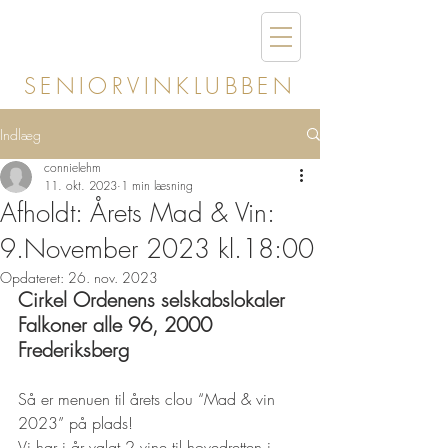
SENIORVINKLUBBEN
Indlæg
connielehm
11. okt. 2023
1 min læsning
Afholdt: Årets Mad & Vin:
9.November 2023 kl.18:00
Opdateret:
26. nov. 2023
Cirkel Ordenens selskabslokaler
Falkoner alle 96, 2000 
Frederiksberg
Så er menuen til årets clou “Mad & vin 
2023” på plads!
Vi har i år valgt 2 vine til hovedretten i 