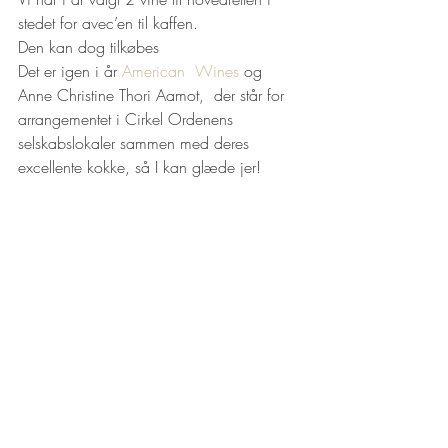
stedet for avec’en til kaffen.
Den kan dog tilkøbes
Det er igen i år 
American  Wines
 og 
Anne Christine Thori Aamot,  der står for 
arrangementet i Cirkel Ordenens 
selskabslokaler sammen med deres 
excellente kokke, så I kan glæde jer!	