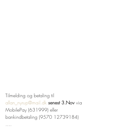
Tilmelding og betaling til 
allan_nyrup@mail.dk
senest 3.Nov
 via 
MobilePay (631999) eller 
bankindbetaling (9570 12739184)
….