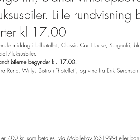
uksusbiler. Lille rundvisning 
arter kl 17.00
ende middag i bilhotellet, Classic Car House, Sorgenfri, bl
al-/luksusbiler.
landt bilerne begynder kl. 17.00.
 Rune, Willys Bistro i “hotellet”, og vine fra Erik Sørensen.
 er 400 kr, som betales  via MobilePay (631999) eller ba