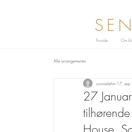
SEN
Forside
Om kl
Alle arrangementer
connielehm
17. sep
27 Janua
tilhørende
House, So