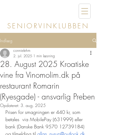
SENIORVINKLUBBEN
Indlæg
connielehm
2. jul. 2025
1 min læsning
28. August 2025 Kroatiske
vine fra Vinomolim.dk på
restaurant Romarin
(Ryesgade) - ansvarlig Preben
Opdateret:
3. aug. 2025
Prisen for smagningen er 440 kr, som 
betales  via MobilePay (631999) eller 
bank (Danske Bank 9570 12739184) 
og tilmelding til 
allan_nyrup@outlook.dk