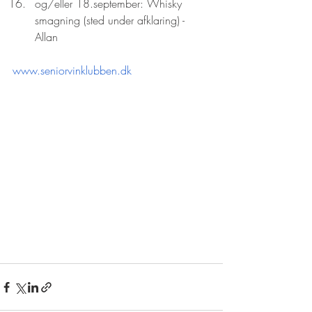
og/eller 
18.se
ptember
: Whisky 
smagning (sted under afklaring) - 
Allan
www.seniorvinklubben.dk