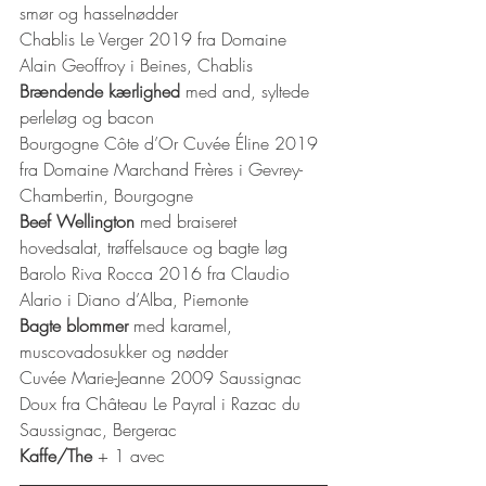
smør og hasselnødder 
Chablis Le Verger 2019 fra Domaine 
Alain Geoffroy i Beines, Chablis 
Brændende kærlighed
 med and, syltede 
perleløg og bacon 
Bourgogne Côte d’Or Cuvée Éline 2019 
fra Domaine Marchand Frères i Gevrey-
Chambertin, Bourgogne 
Beef Wellington
 med braiseret 
hovedsalat, trøffelsauce og bagte løg 
Barolo Riva Rocca 2016 fra Claudio 
Alario i Diano d’Alba, Piemonte 
Bagte blommer
 med karamel, 
muscovadosukker og nødder 
Cuvée Marie-Jeanne 2009 Saussignac 
Doux fra Château Le Payral i Razac du 
Saussignac, Bergerac 
Kaffe/The 
+ 1 avec