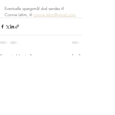
Eventuelle spørgsmål skal sendes til 
Connie Lehm, til 
connie.lehm@gmail.com
Seneste blogindlæg
Se alle