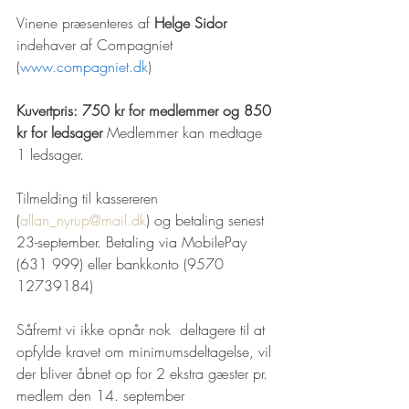
Vinene præsenteres af 
Helge Sidor
indehaver af Compagniet 
(
www.compagniet.dk
)
Kuvertpris: 750 kr for medlemmer og 850 
kr for ledsager 
Medlemmer kan medtage 
1 ledsager.
Tilmelding til kassereren
(
allan_nyrup@mail.dk
) og betaling senest 
23-september. Betaling via MobilePay 
(631 999) eller bankkonto (9570 
12739184)
Såfremt vi ikke opnår nok  deltagere til at 
opfylde kravet om minimumsdeltagelse, vil 
der bliver åbnet op for 2 ekstra gæster pr. 
medlem den 14. september