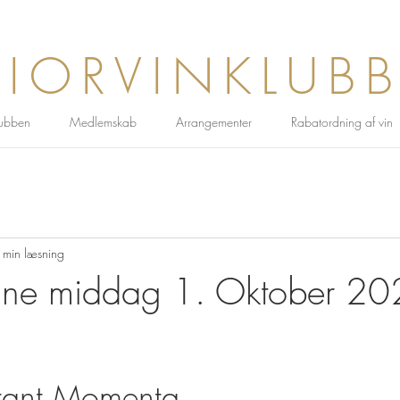
IORVINKLUB
ubben
Medlemskab
Arrangementer
Rabatordning af vin
 min læsning
e middag 1. Oktober 20
urant Momenta