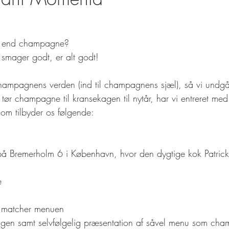
ere end champagne?
mager godt, er alt godt!
 champagnens verden (ind til champagnens sjæl), så vi undgå
 tør champagne til kransekagen til nytår, har vi entreret med 
om tilbyder os følgende:
å Bremerholm 6 i København, hvor den dygtige kok Patri
e
 matcher menuen
ngen samt selvfølgelig præsentation af såvel menu som ch