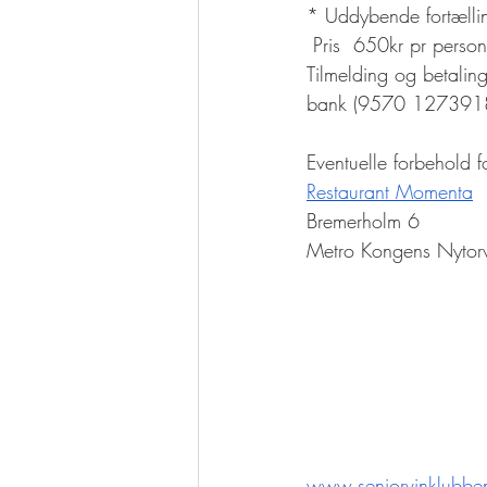
* Uddybende fortælli
 Pris  650kr pr person
Tilmelding og betaling
bank (9570 127391
Eventuelle forbehold f
Restaurant Momenta
Bremerholm 6
Metro Kongens Nytor
www.seniorvinklubbe