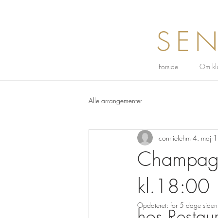
SEN
Forside
Om kl
Alle arrangementer
connielehm
4. maj
1
Champagn
kl.18:00
Opdateret:
for 5 dage siden
hos Resta