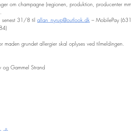
nger om champagne (regionen, produktion, producenter mm
.
 senest 31/8 til 
allan_nyrup@outlook.dk
 – MobilePay (631
84)
or maden grundet allergier skal oplyses ved tilmeldingen.
v og Gammel Strand
n.dk