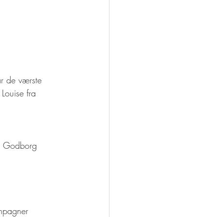
r de værste 
Louise fra 
ck Godborg 
ampagner