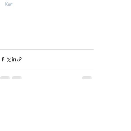
Kurt
Seneste blogindlæg
Se alle