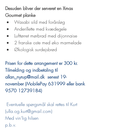
Desuden bliver der serveret en Xmas 
Gourmet planke
Wasabi sild med forårsløg
Anderillette med kvædegele
Lufttørret mørbrad med dijonnaise 
2 franske oste med øko marmelade 
Økologisk surdejsbrød
Prisen for dette arrangement er 300 kr.
Tilmelding og indbetaling til 
allan_nyrup@mail.dk
  senest 19-
november (MobilePay 631999 eller bank 
9570 12739184)
 Eventuelle spørgsmål skal rettes til Kurt 
(
ulla.og.kurt@gmail.com
)
Med vin’lig hilsen
p.b.v.